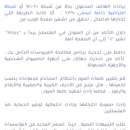
بيانات الهاتف المحمول بدلاً من شبكة Wi-Fi أو
شبكة
افتراضية خاصة تسمى
VPN , أيًا كانت الطريقة التي
تختارها للاتصال ، تحقق من تشفير صفحة الويب من
خلال التأكد من أن العنوان في المتصفح يبدأ بـ “https”.
تشير “s” إلى أن الصفحة آمنة.
حافظ على تحديث برنامج مكافحة الفيروسات الخاص بك ,
تأكد من تحديث جهازك على أجهزة الكمبيوتر الشخصية
والأجهزة المحمولة.
قم بتغيير كلمات المرور بانتظام. استخدم مجموعات يصعب
تخمينها ، مثل مزيج من الأحرف الكبيرة والصغيرة والأرقام
والرموز , فكلما زادت تعقيد كلمة المرور ،
زادت صعوبة اختراقها وزادت احتمالية توفير الحماية ضد
المتسللين.
طلب التنبيهات النصية , حيث تسمح العديد من المؤسسات