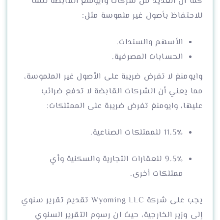
كما ان
العديد من شركات وايومنغ القابضة تُنشأ
للاحتفاظ بأصول غير ملموسة مثل:
الأسهم والسندات.
الحسابات المصرفية.
وايومنغ لا تفرض ضريبة على الأصول غير الملموسة،
مما يعني أن الشركات القابضة لا تدفع ضرائب
عليها، وايومنغ تفرض ضريبة على الممتلكات:
11.5٪ للممتلكات الصناعية.
9.5٪ للعقارات التجارية والسكنية وأي
ممتلكات أخرى.
يجب على شركة Wyoming LLC تقديم تقرير سنوي
إلى وزير الخارجية، حيث ان رسوم التقرير السنوي