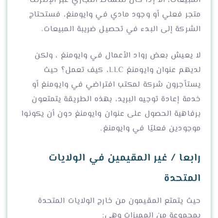
المبيعات، الا إذا كان للنشاط التجاري عبر الإنترنت
متجر فعلي أو وجود مادي في وايومنغ، فستحتاج
الشركة إلى البدء في تحصيل ضريبة المبيعات.
لا يعيش بعض رواد الأعمال في وايومنغ ، ولكن
لديهم عنوان وايومنغ LLC، كيف تعمل؟ حيث
يستأجرون شركة لمكتب افتراضي في وايومنغ أو
خدمة إعادة توجيه البريد، بهذه الطريقة يتمتعون
برفاهية الحصول على عنوان وايومنغ دون أن يكونوا
موجودين فعليًا في وايومنغ.
رابعا / غير المقيمين في الولايات
المتحدة
حيث يتمتع المقيمون من خارج الولايات المتحدة
بمجموعة من المميزات وهى: