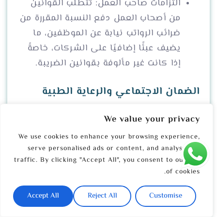
التزامات صاحب العمل: تتطلب القوانين
من أصحاب العمل دفع النسبة المقررة من
ضرائب الرواتب نيابة عن الموظفين، ما
يضيف عبئًا إضافيًا على الشركات، خاصةً
إذا كانت غير مألوفة بقوانين الضريبة.
الضمان الاجتماعي والرعاية الطبية
وضرائب العمل الأخرى
We value your privacy
الضرائب المرتبطة بالضمان الاجتماعي والرعاية
We use cookies to enhance your browsing experience,
الطبية تشكل جزءًا من نظام الضرائب على
serve personalised ads or content, and analyse our
traffic. By clicking "Accept All", you consent to our use
الرواتب في ولاية وايومنغ، حيث يتم خصم جزء
of cookies.
من راتب الموظف لدفع هذه الضرائب، مع
مساهمة من صاحب العمل أيضًا.
Accept All
Reject All
Customise