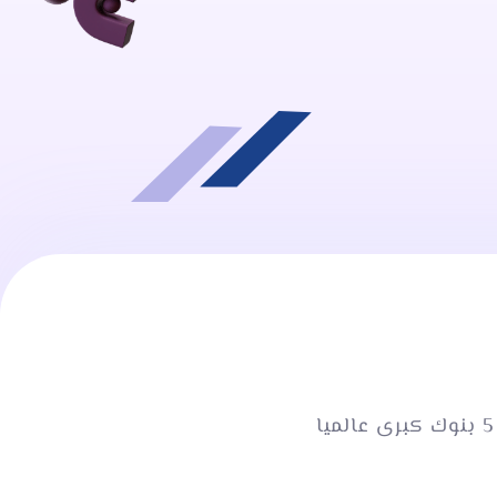
احصل على اوراق قانونيه وعنوان امريكي وبوابات دفع عالميه وحسابات فى 5 بنوك كبرى عالميا