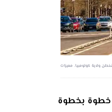
ن ولاية كولومبيا. مميزات
غ خطوة بخطوة